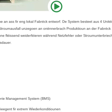
ine an ass fir eng lokal Fabréck entworf. De System besteet aus 4 Un
al Stroumausfall unzegoen an onënnerbrach Produktioun an der Fabréck
ne fléissend weiderféieren während Netzfehler oder Stroumunterbriec
sdauer.
tterie Management System (BMS)
ëeegent fir extrem Wiederkonditiounen