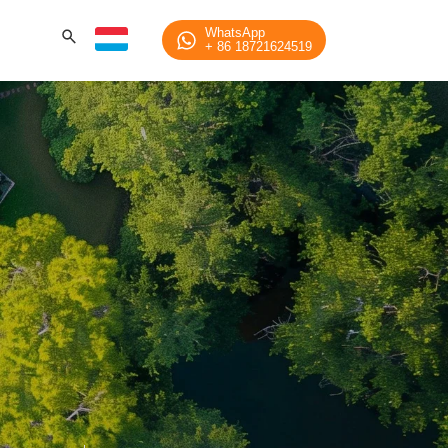
net Projet
WhatsApp
+ 86 18721624519