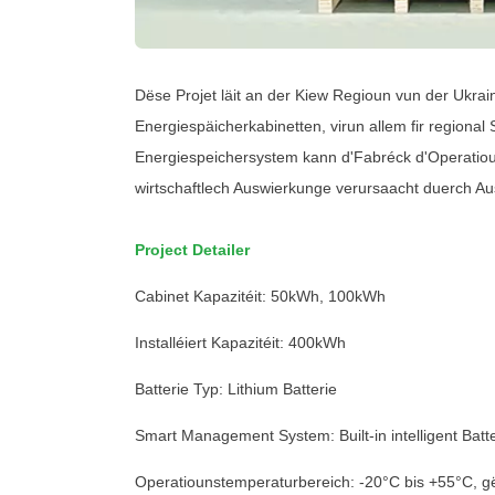
Dëse Projet läit an der Kiew Regioun vun der Ukra
Energiespäicherkabinetten, virun allem fir region
Energiespeichersystem kann d'Fabréck d'Operatiou
wirtschaftlech Auswierkunge verursaacht duerch Au
Project Detailer
Cabinet Kapazitéit: 50kWh, 100kWh
Installéiert Kapazitéit: 400kWh
Batterie Typ: Lithium Batterie
Smart Management System: Built-in intelligent Ba
Operatiounstemperaturbereich: -20°C bis +55°C, g