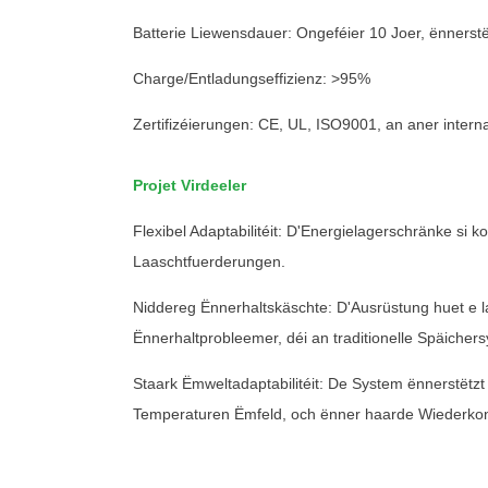
Batterie Liewensdauer: Ongeféier 10 Joer, ënnerstë
Charge/Entladungseffizienz: >95%
Zertifizéierungen: CE, UL, ISO9001, an aner intern
Projet Virdeeler
Flexibel Adaptabilitéit: D'Energielagerschränke s
Laaschtfuerderungen.
Niddereg Ënnerhaltskäschte: D'Ausrüstung huet e l
Ënnerhaltprobleemer, déi an traditionelle Späichers
Staark Ëmweltadaptabilitéit: De System ënnerstëtzt
Temperaturen Ëmfeld, och ënner haarde Wiederkon