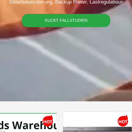
Gitterbalancéierung, Backup Power, Lastregulatioun
KUCKT FALLSTUDIEN