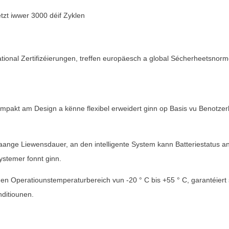
tzt iwwer 3000 déif Zyklen
ational Zertifizéierungen, treffen europäesch a global Sécherheetsnor
i kompakt am Design a kënne flexibel erweidert ginn op Basis vu Benot
aange Liewensdauer, an den intelligente System kann Batteriestatus a
ystemer fonnt ginn.
 en Operatiounstemperaturbereich vun -20 ° C bis +55 ° C, garantéiert
ditiounen.