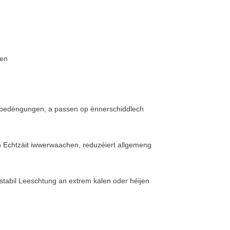
men
zerbedéngungen, a passen op ënnerschiddlech
n Echtzäit iwwerwaachen, reduzéiert allgemeng
 stabil Leeschtung an extrem kalen oder héijen