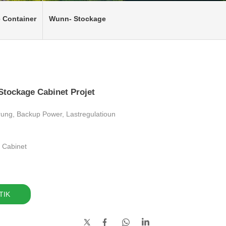
 Container
Wunn- Stockage
Stockage Cabinet Projet
rung, Backup Power, Lastregulatioun
 Cabinet
TIK