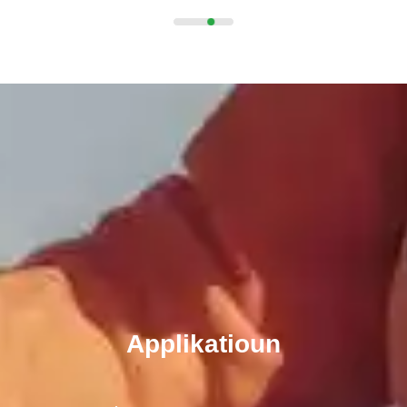
Wielt w.e.g. Produkttyp
schéckt Message
Applikatioun