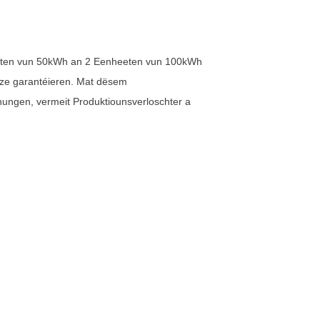
itéiten vun 50kWh an 2 Eenheeten vun 100kWh
 ze garantéieren. Mat dësem
hungen, vermeit Produktiounsverloschter a