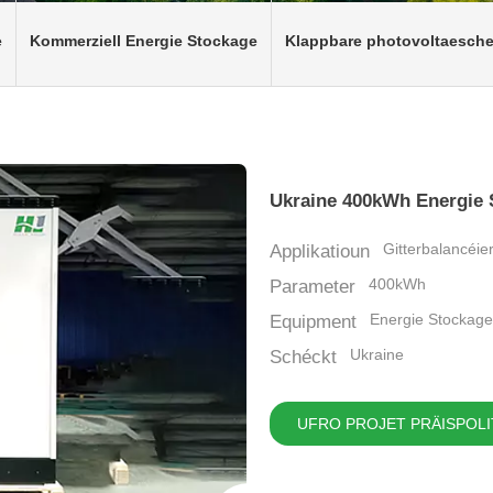
e
Kommerziell Energie Stockage
Klappbare photovoltaesche
Ukraine 400kWh Energie 
Gitterbalancéie
Applikatioun
400kWh
Parameter
Energie Stockage
Equipment
Ukraine
Schéckt
UFRO PROJET PRÄISPOLI