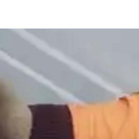
+ 86 18721624519