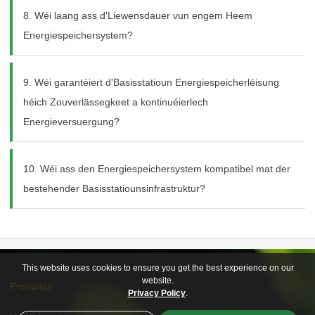
8. Wéi laang ass d'Liewensdauer vun engem Heem
Energiespeichersystem?
9. Wéi garantéiert d'Basisstatioun Energiespeicherléisung
héich Zouverlässegkeet a kontinuéierlech
Energieversuergung?
10. Wéi ass den Energiespeichersystem kompatibel mat der
bestehender Basisstatiounsinfrastruktur?
This website uses cookies to ensure you get the best experience on our
website.
Produiten
Privacy Policy
.