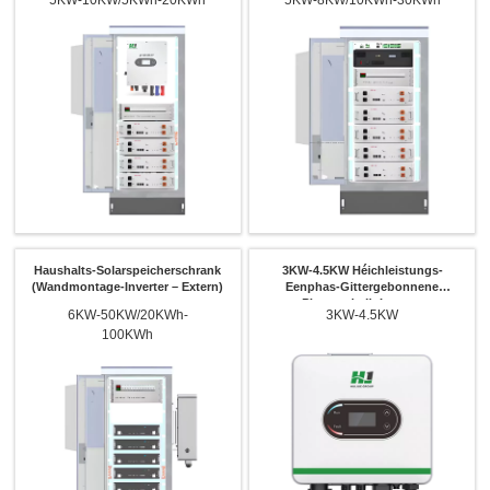
Haushalts-Solarspeicherschrank
3KW-4.5KW Héichleistungs-
(Wandmontage-Inverter – Extern)
Eenphas-Gittergebonnene
Photovoltaik-Inverter
6KW-50KW/20KWh-
3KW-4.5KW
100KWh