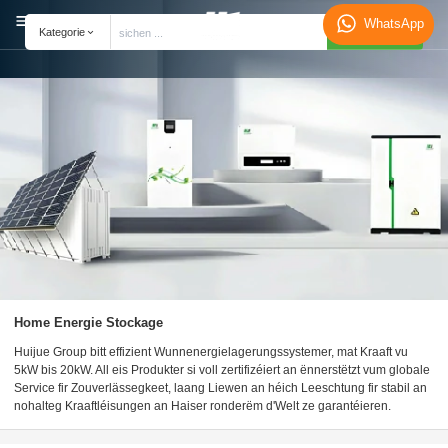
WhatsApp
Sich
Kategorie
Home Energie Stockage
Huijue Group bitt effizient Wunnenergielagerungssystemer, mat Kraaft vu
5kW bis 20kW. All eis Produkter si voll zertifizéiert an ënnerstëtzt vum globale
Service fir Zouverlässegkeet, laang Liewen an héich Leeschtung fir stabil an
nohalteg Kraaftléisungen an Haiser ronderëm d'Welt ze garantéieren.