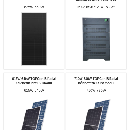
Wunnimmobilien
625W-660W
16.08 kWh ~ 214.15 kWh
615W-640W TOPCon Bifacial
710W-730W TOPCon Bifacial
héicheffizient PV Modul
héicheffizient PV Modul
615W-640W
710W-730W