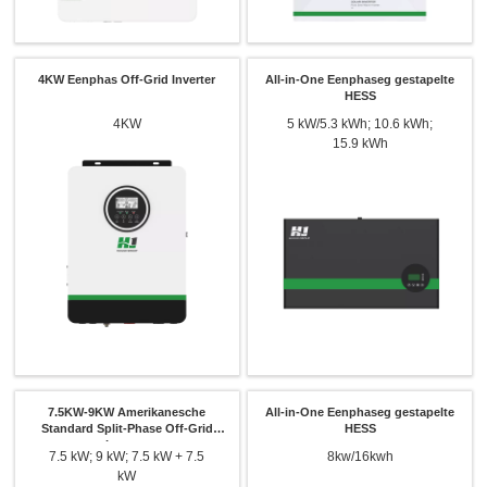
4KW Eenphas Off-Grid Inverter
All-in-One Eenphaseg gestapelte
HESS
4KW
5 kW/5.3 kWh; 10.6 kWh;
15.9 kWh
7.5KW-9KW Amerikanesche
All-in-One Eenphaseg gestapelte
Standard Split-Phase Off-Grid
HESS
Inverter
7.5 kW; 9 kW; 7.5 kW + 7.5
8kw/16kwh
kW