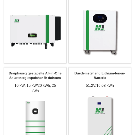
Dräiphaseg gestapelte All-in-One
Buedemstehend Lithium-Ionen-
Solarenergiespeicher fir doheem
Batterie
10 kW; 15 kW/20 kWh; 25
51.2V/16.08 kWh
kWh