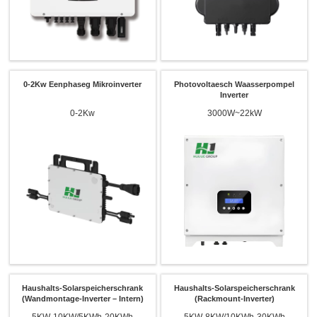
0-2Kw Eenphaseg Mikroinverter
Photovoltaesch Waasserpompel
Inverter
0-2Kw
3000W~22kW
Haushalts-Solarspeicherschrank
Haushalts-Solarspeicherschrank
(Wandmontage-Inverter – Intern)
(Rackmount-Inverter)
5KW-10KW/5KWh-20KWh
5KW-8KW/10KWh-30KWh