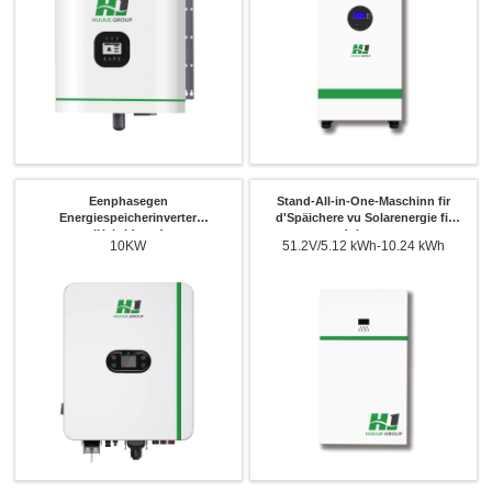
Wielt w.e.g. Produkttyp
Eenphasegen
Stand-All-in-One-Maschinn fir
Energiespeicherinverter
d'Späichere vu Solarenergie fir
(Hybridnetz)
doheem
10KW
51.2V/5.12 kWh-10.24 kWh
schéckt Message