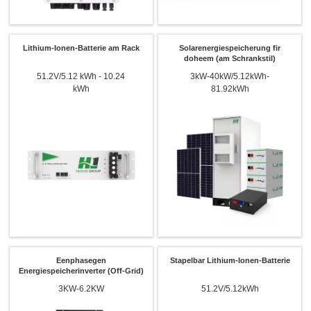
Lithium-Ionen-Batterie am Rack
Solarenergiespeicherung fir
doheem (am Schrankstil)
51.2V/5.12 kWh - 10.24
3kW-40kW/5.12kWh-
kWh
81.92kWh
Eenphasegen
Stapelbar Lithium-Ionen-Batterie
Energiespeicherinverter (Off-Grid)
3KW-6.2KW
51.2V/5.12kWh