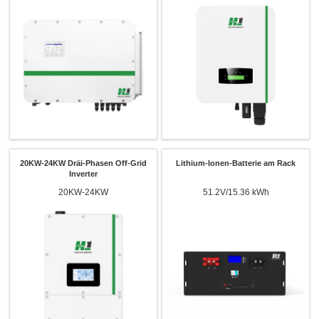
20KW-24KW Dräi-Phasen Off-Grid
Lithium-Ionen-Batterie am Rack
Inverter
20KW-24KW
51.2V/15.36 kWh