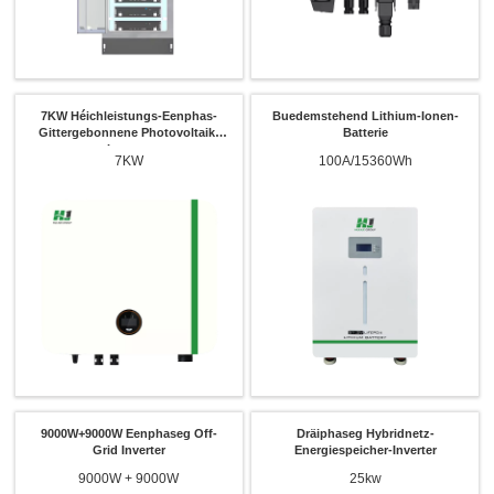
7KW Héichleistungs-Eenphas-
Buedemstehend Lithium-Ionen-
Gittergebonnene Photovoltaik-
Batterie
Inverter
7KW
100A/15360Wh
9000W+9000W Eenphaseg Off-
Dräiphaseg Hybridnetz-
Grid Inverter
Energiespeicher-Inverter
9000W + 9000W
25kw