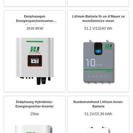
Eenphasegen
Lithium-Batterie fir un d'Mauer ze
Energiespeicherinverter
montéieren/ze stoen
(Hybridnetz)
3KW-8KW
51.2 V/10240 Wh
x
Kontaktéiert eis
Mir sinn hei fir Är Froen ze beäntweren an d'Energieléisungen ze bidden déi am
Beschten Äre Besoinen passen.
Dräiphaseg Hybridnetz-
Buedemstehend Lithium-Ionen-
Energiespeicher-Inverter
Batterie
25kw
51.2V/15.36 kWh