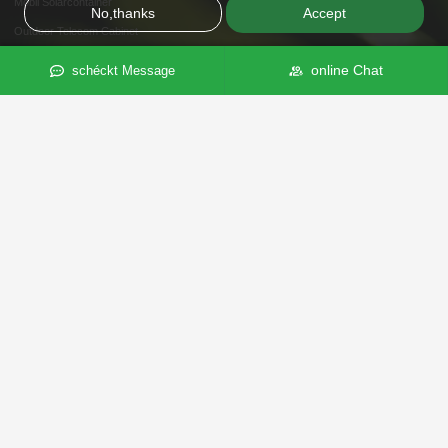
Mobil Solarcontainer
No,thanks
Accept
Outdoor Telecom Cabinet
I&C Energiespeicherléisung
online Chat
schéckt Message
Base Station Energie Stockage
Home Energie Stockage
Solar Inverter
Energie Management System
Solarpanneau
Sonnebatterie
Telecommunicatiounsacteuren
Léisung
I & C Energie Stockage
Residential Energie Stockage
PV-BESS -EV Opluedstatiounen
On-Grid Léisung