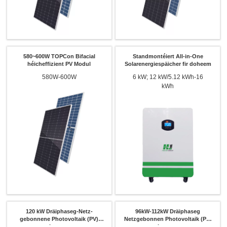
580~600W TOPCon Bifacial
Standmontéiert All-in-One
héicheffizient PV Modul
Solarenergiespäicher fir doheem
580W-600W
6 kW; 12 kW/5.12 kWh-16
kWh
120 kW Dräiphaseg-Netz-
96kW-112kW Dräiphaseg
gebonnene Photovoltaik (PV)
Netzgebonnen Photovoltaik (PV)
Inverter
Inverter