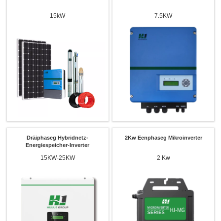
15kW
7.5KW
Dräiphaseg Hybridnetz-
2Kw Eenphaseg Mikroinverter
Energiespeicher-Inverter
15KW-25KW
2 Kw