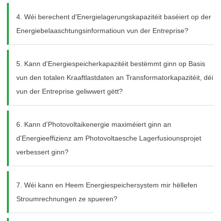
4. Wéi berechent d'Energielagerungskapazitéit baséiert op der
Energiebelaaschtungsinformatioun vun der Entreprise?
5. Kann d'Energiespeicherkapazitéit bestëmmt ginn op Basis
vun den totalen Kraaftlastdaten an Transformatorkapazitéit, déi
vun der Entreprise geliwwert gëtt?
6. Kann d'Photovoltaikenergie maximéiert ginn an
d'Energieeffizienz am Photovoltaesche Lagerfusiounsprojet
verbessert ginn?
7. Wéi kann en Heem Energiespeichersystem mir hëllefen
Stroumrechnungen ze spueren?